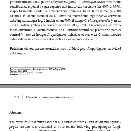
portamiento similar al patrón (
Thymus vulgaris
). 
C. cladosporioides
 mostró una 
sensibilidad especial ya que registró una inhibición creciente (de 60% a 95%), 
respectivamente desde la concentración mínima hasta la máxima (10-500 
µL/mL). El aceite esencial de 
C. limon
 no mostró una significativa actividad 
antifúngica, aunque logró inhibir en un 70% el hongo 
C. cladosporioides 
y en un 
72% F
. solani, ambos a la concentración de 500 µL/mL. De acuerdo a los resul
-
tados obtenidos, el aceite esencial de 
C. citratus
 resultó ser promisorio para el 
control 
in vitr
o 
de hongos fitopatógenos, mientras el aceite de 
C. limon
 mostró 
datos interesantes solo para dos de las especies investigadas. 
Palabras claves
: aceites esenciales, control biológico, fitopatógenos, actividad 
antifúngica
Revista Amazónica Ciencia y T
ecnología V
olumen 5 Nº3- (Pag 206-217)
Recibido: 15-10-2016
Recibido en forma corregida: 14-12-2016
Aprobado: 19-12-2016
207
Efectos de los aceites esenciales amazónicos 
Abstract
The effect of 
Amazonian essential oils extracted from 
Citrus limon
 and 
Cymbo-
pogon citratus
 was evaluated in vitro on the following phytopatogen fungi: 