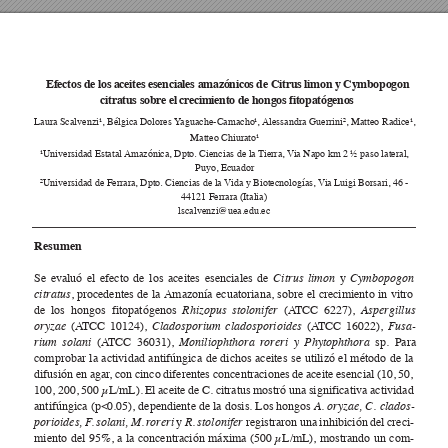
Efectos de los aceites esenciales amazónicos de Citrus limon y Cymbopogon 
citratus sobre el cr
ecimiento de hongos fitopatógenos
Laura Scalvenzi¹, Bélgica Dolores 
Y
aguache-Camacho
¹
, Alessandra 
Guerrini
², Matteo Radice¹, 
Matteo Chiurato¹
¹Universidad Estatal 
Amazónica, Dpto. Ciencias de la T
ierra, V
ia Napo km 2 ½ paso lateral, 
Puyo, Ecuador
²Universidad de Ferrara, Dpto. Ciencias de la V
ida y Biotecnologías, 
V
ia Luigi Borsari, 46 - 
44121 Ferrara (Italia)
lscalvenzi@uea.edu.ec
Resumen
Se evaluó el efecto de los aceites esenciales de 
Citrus limon
 y
 Cymbopogon 
citratus
, procedentes de la 
Amazonía ecuatoriana, sobre el crecimiento in vitro 
de los hongos fitopatógenos 
Rhizopus stolonifer
 (A
TCC 6227), 
Asper
gillus 
oryzae
 (A
TCC 10124), 
Cladosporium cladosporioides
 (A
TCC 16022), 
Fusa-
rium solani 
(A
TCC 36031), 
Moniliophthora r
oreri y Phytophthora
 sp. Para 
comprobar la actividad antifúngica de dichos aceites se utilizó el método de la 
difusión en agar
, con cinco diferentes concentraciones de aceite esencial (10, 50, 
100, 200, 500 µL/mL). El aceite de C. citratus mostró una significativa actividad 
antifúngica (p<0.05), dependiente de la dosis. Los hongos 
A. oryzae, C. clados
-
porioides, F
. solani, M. r
or
eri 
y 
R. stolonifer
 registraron una inhibición del creci
-
miento del 95%, a la concentración máxima (500 µL/mL), mostrando un com
-