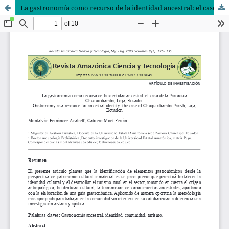
La gastronomía como recurso de la identidad ancestral: el caso de la Parroquia Chuquiribamba, Loja, Ecuador