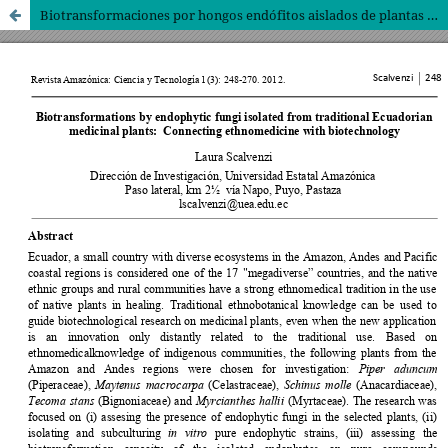
Biotransformaciones por hongos endófitos aislados de plantas medicinales tradicionales ecuatorianas: conectando la etnomedicina con la biotecnología