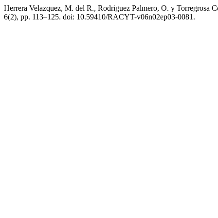
Herrera Velazquez, M. del R., Rodriguez Palmero, O. y Torregrosa Cor
6(2), pp. 113–125. doi: 10.59410/RACYT-v06n02ep03-0081.