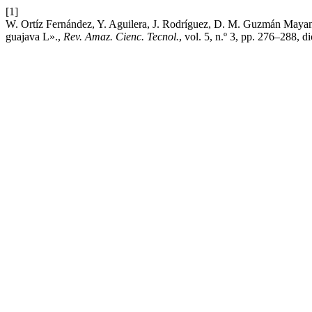
[1]
W. Ortíz Fernández, Y. Aguilera, J. Rodríguez, D. M. Guzmán Mayan
guajava L».,
Rev. Amaz. Cienc. Tecnol.
, vol. 5, n.º 3, pp. 276–288, d