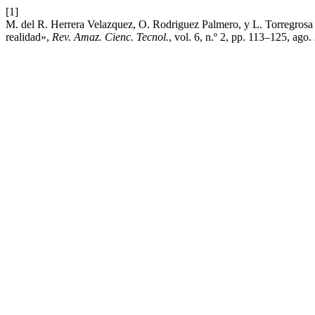
[1]
M. del R. Herrera Velazquez, O. Rodriguez Palmero, y L. Torregrosa C
realidad»,
Rev. Amaz. Cienc. Tecnol.
, vol. 6, n.º 2, pp. 113–125, ago.