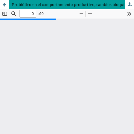
Probiótico en el comportamiento productivo, cambios bioquímicos y hematológicos y salud intestinal de codornices en postura