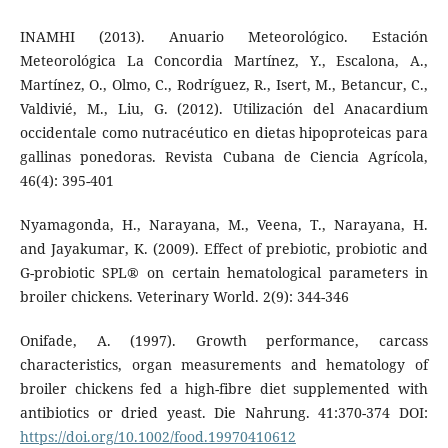
INAMHI (2013). Anuario Meteorológico. Estación
Meteorológica La Concordia Martínez, Y., Escalona, A.,
Martínez, O., Olmo, C., Rodríguez, R., Isert, M., Betancur, C.,
Valdivié, M., Liu, G. (2012). Utilización del Anacardium
occidentale como nutracéutico en dietas hipoproteicas para
gallinas ponedoras. Revista Cubana de Ciencia Agrícola,
46(4): 395-401
Nyamagonda, H., Narayana, M., Veena, T., Narayana, H.
and Jayakumar, K. (2009). Effect of prebiotic, probiotic and
G-probiotic SPL® on certain hematological parameters in
broiler chickens. Veterinary World. 2(9): 344-346
Onifade, A. (1997). Growth performance, carcass
characteristics, organ measurements and hematology of
broiler chickens fed a high-fibre diet supplemented with
antibiotics or dried yeast. Die Nahrung. 41:370-374 DOI:
https://doi.org/10.1002/food.19970410612