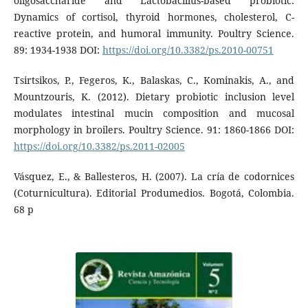
oligosaccharide and Lactobacillus-based probiotic:
Dynamics of cortisol, thyroid hormones, cholesterol, C-
reactive protein, and humoral immunity. Poultry Science.
89: 1934-1938 DOI:
https://doi.org/10.3382/ps.2010-00751
Tsirtsikos, P., Fegeros, K., Balaskas, C., Kominakis, A., and
Mountzouris, K. (2012). Dietary probiotic inclusion level
modulates intestinal mucin composition and mucosal
morphology in broilers. Poultry Science. 91: 1860-1866 DOI:
https://doi.org/10.3382/ps.2011-02005
Vásquez, E., & Ballesteros, H. (2007). La cría de codornices
(Coturnicultura). Editorial Produmedios. Bogotá, Colombia.
68 p