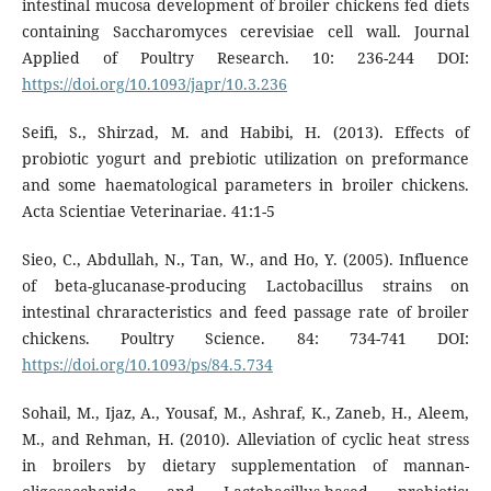
intestinal mucosa development of broiler chickens fed diets
containing Saccharomyces cerevisiae cell wall. Journal
Applied of Poultry Research. 10: 236-244 DOI:
https://doi.org/10.1093/japr/10.3.236
Seifi, S., Shirzad, M. and Habibi, H. (2013). Effects of
probiotic yogurt and prebiotic utilization on preformance
and some haematological parameters in broiler chickens.
Acta Scientiae Veterinariae. 41:1-5
Sieo, C., Abdullah, N., Tan, W., and Ho, Y. (2005). Influence
of beta-glucanase-producing Lactobacillus strains on
intestinal chraracteristics and feed passage rate of broiler
chickens. Poultry Science. 84: 734-741 DOI:
https://doi.org/10.1093/ps/84.5.734
Sohail, M., Ijaz, A., Yousaf, M., Ashraf, K., Zaneb, H., Aleem,
M., and Rehman, H. (2010). Alleviation of cyclic heat stress
in broilers by dietary supplementation of mannan-