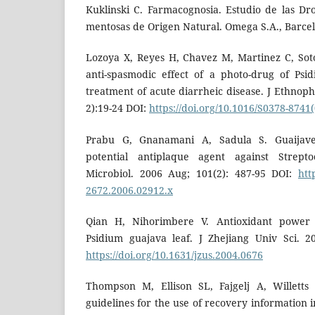
Kuklinski C. Farmacognosia. Estudio de las Dr
mentosas de Origen Natural. Omega S.A., Barcelo
Lozoya X, Reyes H, Chavez M, Martinez C, Soto
anti-spasmodic effect of a photo-drug of Psi
treatment of acute diarrheic disease. J Ethnop
2):19-24 DOI:
https://doi.org/10.1016/S0378-8741
Prabu G, Gnanamani A, Sadula S. Guaijaver
potential antiplaque agent against Strept
Microbiol. 2006 Aug; 101(2): 487-95 DOI:
htt
2672.2006.02912.x
Qian H, Nihorimbere V. Antioxidant power 
Psidium guajava leaf. J Zhejiang Univ Sci. 2
https://doi.org/10.1631/jzus.2004.0676
Thompson M, Ellison SL, Fajgelj A, Willett
guidelines for the use of recovery information