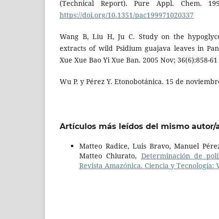
(Technical Report). Pure Appl. Chem. 199
https://doi.org/10.1351/pac199971020337
Wang B, Liu H, Ju C. Study on the hypoglycem
extracts of wild Psidium guajava leaves in P
Xue Xue Bao Yi Xue Ban. 2005 Nov; 36(6):858-61
Wu P. y Pérez Y. Etonobotánica. 15 de noviembre
Artículos más leídos del mismo autor/
Matteo Radice, Luis Bravo, Manuel Pérez
Matteo Chiurato,
Determinación de poli
Revista Amazónica. Ciencia y Tecnología: 