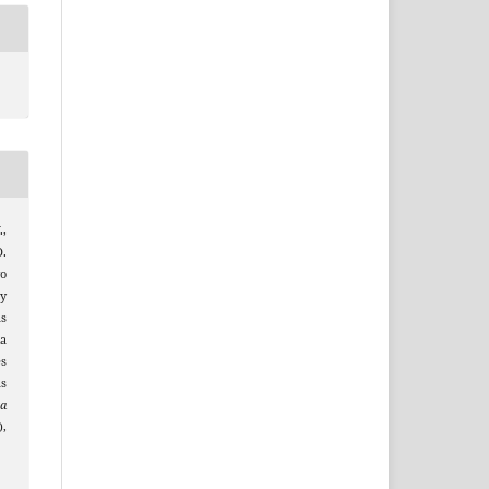
.,
D.
o
 y
s
a
s
as
ta
),