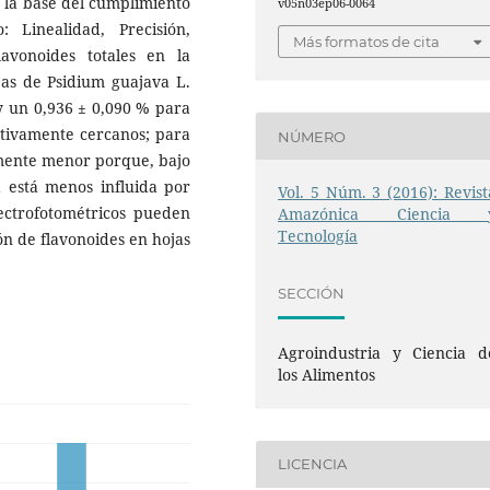
e la base del cumplimiento
v05n03ep06-0064
 Linealidad, Precisión,
Más formatos de cita
lavonoides totales en la
jas de Psidium guajava L.
y un 0,936 ± 0,090 % para
ativamente cercanos; para
NÚMERO
amente menor porque, bajo
ia está menos influida por
Vol. 5 Núm. 3 (2016): Revist
pectrofotométricos pueden
Amazónica Ciencia 
Tecnología
ón de flavonoides en hojas
SECCIÓN
Agroindustria y Ciencia d
los Alimentos
LICENCIA