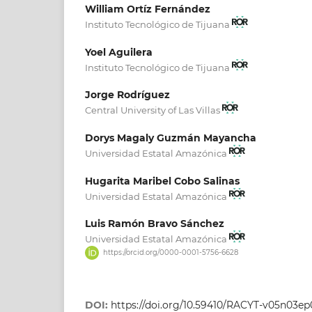
William Ortíz Fernández
Instituto Tecnológico de Tijuana
Yoel Aguilera
Instituto Tecnológico de Tijuana
Jorge Rodríguez
Central University of Las Villas
Dorys Magaly Guzmán Mayancha
Universidad Estatal Amazónica
Hugarita Maribel Cobo Salinas
Universidad Estatal Amazónica
Luis Ramón Bravo Sánchez
Universidad Estatal Amazónica
https://orcid.org/0000-0001-5756-6628
DOI:
https://doi.org/10.59410/RACYT-v05n03e