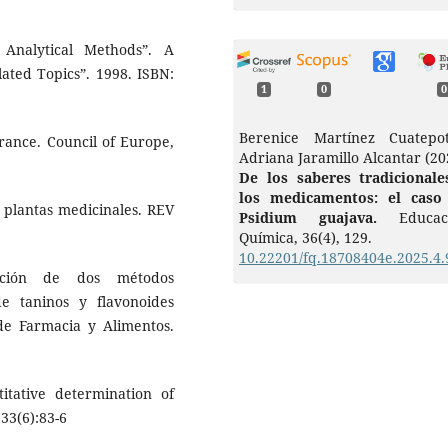
Analytical Methods”. A
ated Topics”. 1998. ISBN:
1
0
0
Berenice Martínez Cuatepot
rance. Council of Europe,
Adriana Jaramillo Alcantar (20
De los saberes tradicionale
los medicamentos: el caso
as plantas medicinales. REV
Psidium guajava.
Educac
Química,
36
(4),
129.
10.22201/fq.18708404e.2025.4
ación de dos métodos
de taninos y flavonoides
 de Farmacia y Alimentos.
itative determination of
 33(6):83-6