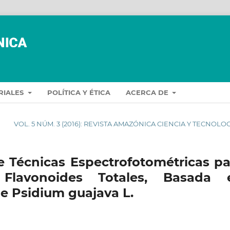
ORIALES
POLÍTICA Y ÉTICA
ACERCA DE
VOL. 5 NÚM. 3 (2016): REVISTA AMAZÓNICA CIENCIA Y TECNOLO
de Técnicas Espectrofotométricas pa
Flavonoides Totales, Basada 
de Psidium guajava L.