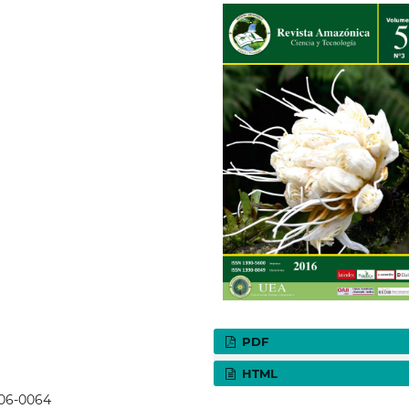
PDF
HTML
p06-0064