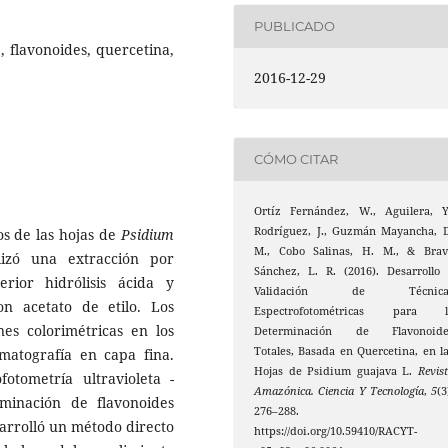
PUBLICADO
, flavonoides, quercetina,
2016-12-29
CÓMO CITAR
Ortíz Fernández, W., Aguilera, Y
Rodríguez, J., Guzmán Mayancha, 
os de las hojas de
Psidium
M., Cobo Salinas, H. M., & Brav
izó una extracción por
Sánchez, L. R. (2016). Desarrollo
rior hidrólisis ácida y
Validación de Técnica
on acetato de etilo. Los
Espectrofotométricas para l
nes colorimétricas en los
Determinación de Flavonoide
Totales, Basada en Quercetina, en l
omatografía en capa fina.
Hojas de Psidium guajava L.
Revis
fotometría ultravioleta -
Amazónica. Ciencia Y Tecnología
,
5
(3
minación de flavonoides
276–288.
sarrolló un método directo
https://doi.org/10.59410/RACYT-