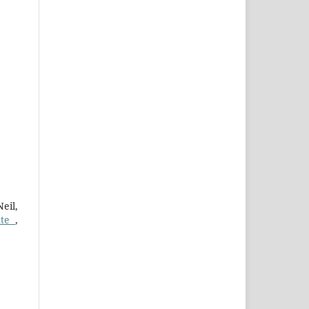
eil,
nte
,