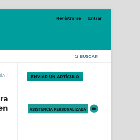
Registrarse
Entrar
BUSCAR
GÍA
/
ENVIAR UN ARTÍCULO
ra
en