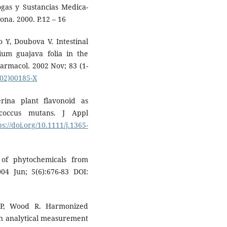
ogas y Sustancias Medica-
na. 2000. P.12 – 16
 Y, Doubova V. Intestinal
dium guajava folia in the
harmacol. 2002 Nov; 83 (1-
(02)00185-X
ina plant flavonoid as
ococcus mutans. J Appl
ps://doi.org/10.1111/j.1365-
of phytochemicals from
004 Jun; 5(6):676-83 DOI:
s P, Wood R. Harmonized
 in analytical measurement