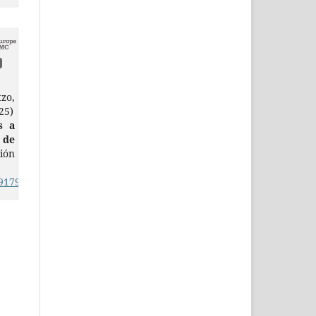
zo,
25)
s a
 de
ión
.91790e