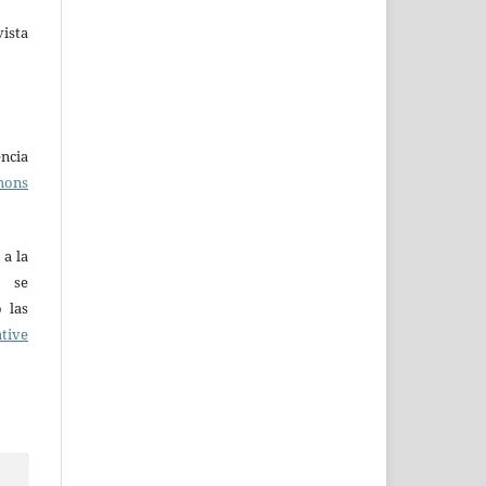
ista
ncia
mons
 a la
o se
 las
tive