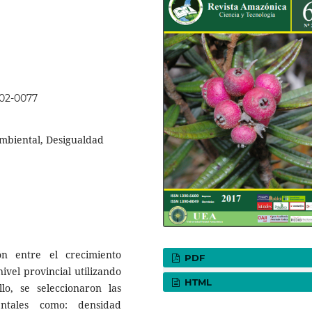
p02-0077
mbiental, Desigualdad
ón entre el crecimiento
PDF
vel provincial utilizando
HTML
o, se seleccionaron las
entales como: densidad