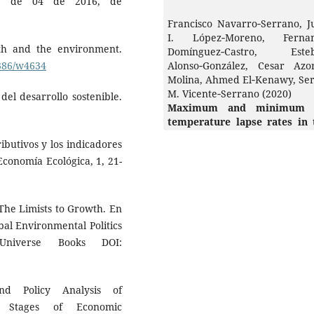
 25 de 04 de 2016, de
Francisco Navarro‐Serrano, J
I. López‐Moreno, Ferna
th and the environment.
Domínguez‐Castro, Este
Alonso‐González, Cesar Azor
3386/w4634
Molina, Ahmed El‐Kenawy, Ser
M. Vicente‐Serrano (2020)
del desarrollo sostenible.
Maximum and minimum 
temperature lapse rates in 
Andean region of Ecuador 
ributivos y los indicadores
Peru.
International Journal
Economía Ecológica, 1, 21-
Climatology,
40
(14),
6150.
10.1002/joc.6574
Lucila Godínez Montoya, Est
The Limists to Growth. En
Figueroa Hernández, Franci
bal Environmental Politics
Pérez Soto (2021)
niverse Books DOI:
El medio ambiente, la pobrez
el crecimiento económico
México.
Revista Mexicana
Economía y Finanzas,
16
(2),
1.
nd Policy Analysis of
10.21919/remef.v16i2.441
t Stages of Economic