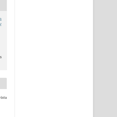
a
y
s
ista