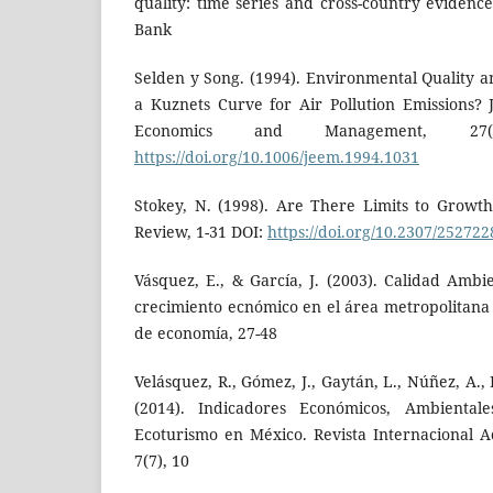
quality: time series and cross-country evidenc
Bank
Selden y Song. (1994). Environmental Quality 
a Kuznets Curve for Air Pollution Emissions?
Economics and Management, 27(
https://doi.org/10.1006/jeem.1994.1031
Stokey, N. (1998). Are There Limits to Growt
Review, 1-31 DOI:
https://doi.org/10.2307/252722
Vásquez, E., & García, J. (2003). Calidad Ambi
crecimiento ecnómico en el área metropolitana 
de economía, 27-48
Velásquez, R., Gómez, J., Gaytán, L., Núñez, A.,
(2014). Indicadores Económicos, Ambientale
Ecoturismo en México. Revista Internacional A
7(7), 10