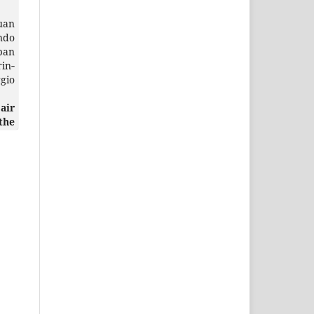
uan
ndo
ban
in‐
gio
air
the
and
 of
her
sco
a y
 en
 de