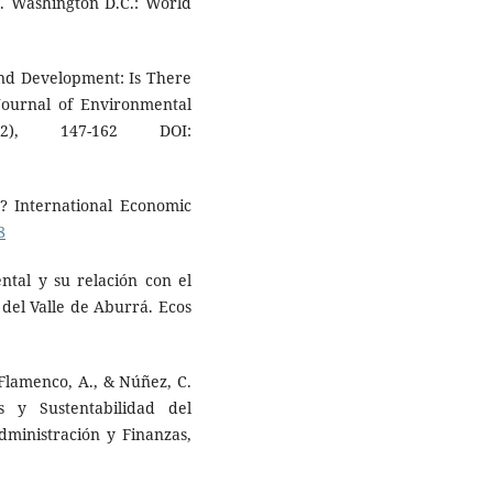
e. Washington D.C.: World
and Development: Is There
 Journal of Environmental
2), 147-162 DOI:
h? International Economic
8
ental y su relación con el
del Valle de Aburrá. Ecos
 Flamenco, A., & Núñez, C.
s y Sustentabilidad del
dministración y Finanzas,