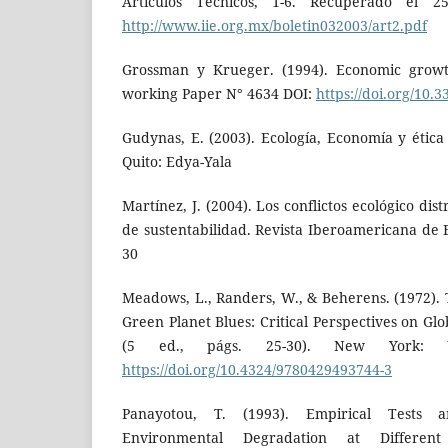
Artículos Técnicos, 1-6. Recuperado el
http://www.iie.org.mx/boletin032003/art2.pdf
Grossman y Krueger. (1994). Economic grow
working Paper N° 4634 DOI:
https://doi.org/10.
Gudynas, E. (2003). Ecología, Economía y ética 
Quito: Edya-Yala
Martínez, J. (2004). Los conflictos ecológico dist
de sustentabilidad. Revista Iberoamericana de 
30
Meadows, L., Randers, W., & Beherens. (1972). 
Green Planet Blues: Critical Perspectives on Glo
(5 ed., págs. 25-30). New York: U
https://doi.org/10.4324/9780429493744-3
Panayotou, T. (1993). Empirical Tests a
Environmental Degradation at Differen