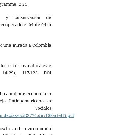
gramme, 2-21
co y conservación del
Recuperado el 04 de 04 de
e: una mirada a Colombia.
los recursos naturales el
 14(29), 117-128 DOI:
medio ambiente-economía en
ejo Latinoamericano de
ciales:
o/index/assoc/D2774.dir/10ParteII5.pdf
rowth and environmental