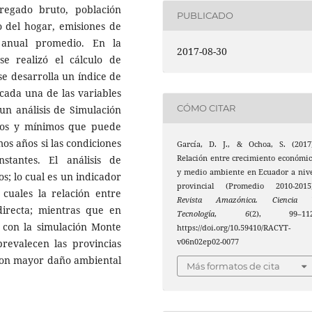
gregado bruto, población
PUBLICADO
o del hogar, emisiones de
 anual promedio. En la
2017-08-30
se realizó el cálculo de
se desarrolla un índice de
cada una de las variables
CÓMO CITAR
un análisis de Simulación
imos y mínimos que puede
os años si las condiciones
García, D. J., & Ochoa, S. (2017
Relación entre crecimiento económi
tantes. El análisis de
y medio ambiente en Ecuador a niv
os; lo cual es un indicador
provincial (Promedio 2010-2015)
cuales la relación entre
Revista Amazónica. Ciencia 
irecta; mientras que en
Tecnología
,
6
(2), 99–112
e con la simulación Monte
https://doi.org/10.59410/RACYT-
v06n02ep02-0077
prevalecen las provincias
 con mayor daño ambiental
Más formatos de cita