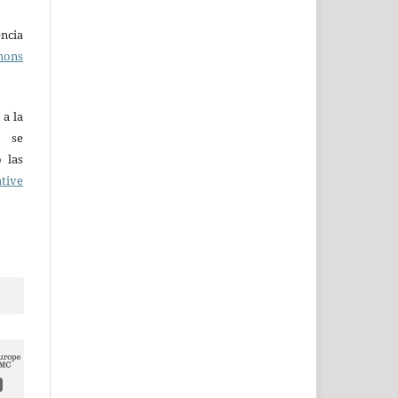
ncia
mons
 a la
o se
 las
tive