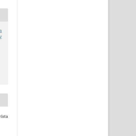
a
y
ista