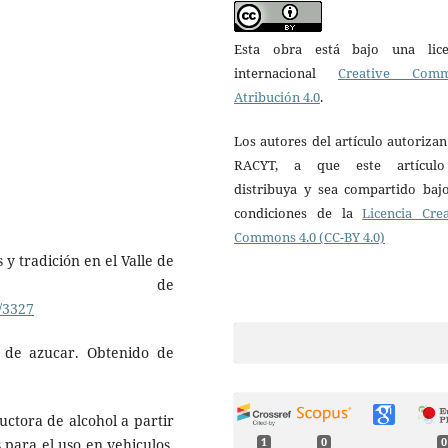
Esta obra está bajo una lice
internacional
Creative Com
Atribución 4.0
.
Los autores del artículo autorizan
RACYT, a que este artícul
distribuya y sea compartido bajo
condiciones de la
Licencia Crea
Commons 4.0 (CC-BY 4.0)
 y tradición en el Valle de
enido de
/3327
 de azucar. Obtenido de
uctora de alcohol a partir
 para el uso en vehiculos.
1
0
0