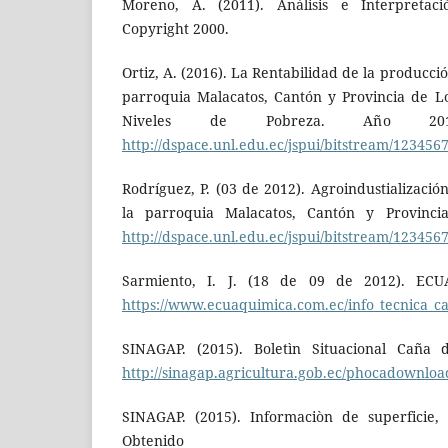
Moreno, A. (2011). Análisis e Interpretac
Copyright 2000.
Ortiz, A. (2016). La Rentabilidad de la producci
parroquia Malacatos, Cantón y Provincia de Lo
Niveles de Pobreza. Año 20
http://dspace.unl.edu.ec/jspui/bitstream/123
Rodríguez, P. (03 de 2012). Agroindustializaci
la parroquia Malacatos, Cantón y Provinci
http://dspace.unl.edu.ec/jspui/bitstr
Sarmiento, I. J. (18 de 09 de 2012). EC
https://www.ecuaquimica.com.ec/info_tecnica_c
SINAGAP. (2015). Boletìn Situacional Caña
http://sinagap.agricultura.gob.ec/phocadownloa
SINAGAP. (2015). Informaciòn de superficie,
Obtenid