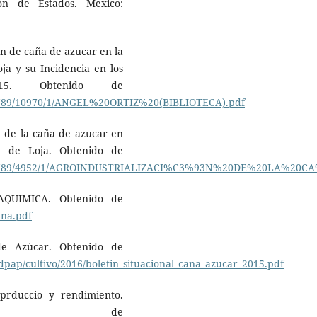
ión de Estados. Mexico:
ón de caña de azucar en la
ja y su Incidencia en los
15. Obtenido de
456789/10970/1/ANGEL%20ORTIZ%20(BIBLIOTECA).pdf
ón de la caña de azucar en
a de Loja. Obtenido de
eam/123456789/4952/1/AGROINDUSTRIALIZACI%C3%93N%20DE
UAQUIMICA. Obtenido de
ana.pdf
 de Azùcar. Obtenido de
dpap/cultivo/2016/boletin_situacional_cana_azucar_2015.pdf
 prduccio y rendimiento.
o de