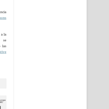
ncia
mons
 a la
o se
 las
tive