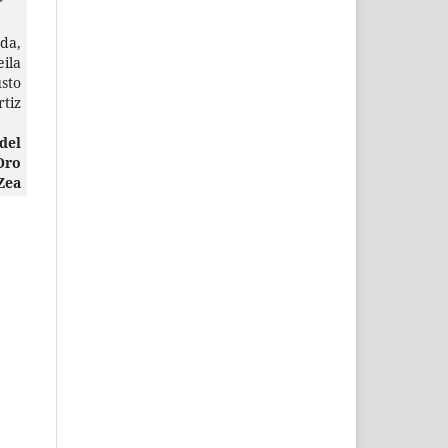
da,
ila
sto
tiz
del
Oro
Zea
 de
 de