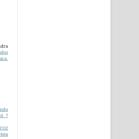
ndra
ados
ica.
ando
l. 7
CO2
ista