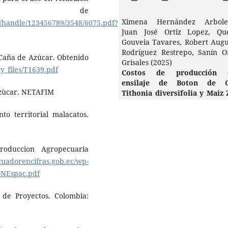
o de
Ximena Hernández Arbole
m/handle/123456789/3548/6075.pdf?
Juan José Ortiz Lopez, Que
Gouveia Tavares, Robert Augu
Rodríguez Restrepo, Sanín Or
 Caña de Azúcar. Obtenido
Grisales (2025)
gy_files/T1639.pdf
Costos de producción 
ensilaje de Boton de 
 Azùcar. NETAFIM
Tithonia diversifolia y Maiz 
mays.
Revista de la Facultad
Medicina Veterinaria y
to territorial malacatos.
Zootecnia,
72
(2),
10.15446/rfmvz.v72n2.119826
roduccion Agropecuaria
cuadorencifras.gob.ec/wp-
ONEspac.pdf
 de Proyectos. Colombia: