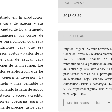
PUBLICADO
2018-08-29
entrado en la producción
de caña de azúcar y sus
a ciudad de Loja, teniendo
nanciera, los costos de
CÓMO CITAR
s para conocer cual es la
diciones para que sea
Iñiguez Iñiguez, A., Valle Carrión, L
esos, costos y gastos de la
González Torres, M., & Ochoa Moren
 de caña de azúcar para
W. S. (2018). Análisis de l
rentabilidad de la producción de ca
ción de la inversión. Los
de azúcar y sus derivados. Cas
ados establecieron que los
productores rurales de la parroqu
e genera la inversión. La
de Malacatos –Loja, Ecuador.
Revis
anela y más rentable la
Amazónica. Ciencia Y Tecnología
,
7
(2
cionando la falta de apoyo
65–76. https://doi.org/10.59410/RACY
v07n02ep01-0093
itación y acceso a crédito,
iones precarias para la
Más formatos de cita
ema de precios justos para