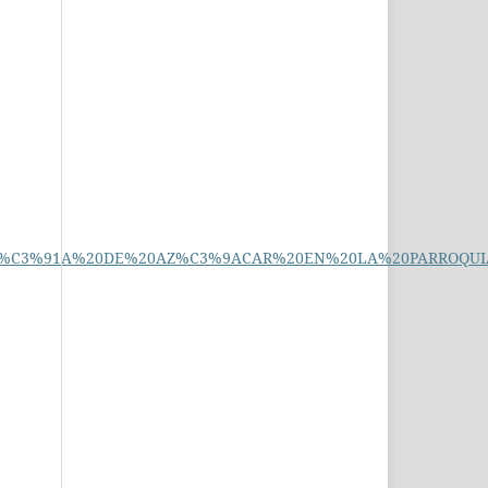
%20LA%20CA%C3%91A%20DE%20AZ%C3%9ACAR%20EN%20LA%20PAR