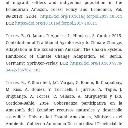
of migrant settlers and indigenous population in the
Ecuadorian Amazon. Forest Policy and Economics, Vol.
86(2018): 22-34.
https://doi.org/10.1016/j.forpol.2017.10.011
DOI:
https://doi.org/10.1016/j.forpol.2017.10.011
Torres, B., O. Jadán, P. Aguirre, L. Hinojosa, S. Gunter 2015.
Contribution of Traditional Agroforestry to Climate Change:
Adaptation in the Ecuadorian Amazon: The Chakra System.
Handbook of Climate Change Adaptation. ed. Berlin,
Germany: Springer-Verlag DOI:
https://doi.org/10.1007/978-
3-642-38670-1_102
Torres, B., F. Starnfeld, J.C. Vargas, G. Ramm, R. Chapalbay,
M. Rios, A. Gómez, Y. Torricelli, I. Jurrius, A. Tapia, J.
Shiguango, A. Torres, C. Velasco, A. Murgueytio y D.S.
Cordoba-Bahle. 2014. Gobernanza participativa en la
Amazonía del Ecuador: recursos naturales y desarrollo
sostenible. Universidad Estatal Amazónica, Ministerio del
Ambiente, Gobierno Autónomo Descentralizad Provincial de