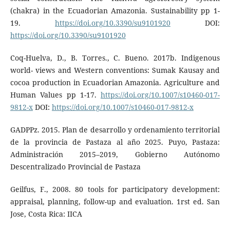
(chakra) in the Ecuadorian Amazonia. Sustainability pp 1-
19.
https://doi.org/10.3390/su9101920
DOI:
https://doi.org/10.3390/su9101920
Coq-Huelva, D., B. Torres., C. Bueno. 2017b. Indigenous
world- views and Western conventions: Sumak Kausay and
cocoa production in Ecuadorian Amazonia. Agriculture and
Human Values pp 1-17.
https://doi.org/10.1007/s10460-017-
9812-x
DOI:
https://doi.org/10.1007/s10460-017-9812-x
GADPPz. 2015. Plan de desarrollo y ordenamiento territorial
de la provincia de Pastaza al año 2025. Puyo, Pastaza:
Administración 2015–2019, Gobierno Autónomo
Descentralizado Provincial de Pastaza
Geilfus, F., 2008. 80 tools for participatory development:
appraisal, planning, follow-up and evaluation. 1rst ed. San
Jose, Costa Rica: IICA