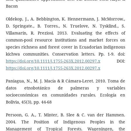
Bacon
Oldekop, J., A. Bebbington, K. Hennermann, J. McMorrow.,
D. Springate., B. Torres., N. Truelove, N. Tysklind., S.
Villamarín, R. Preziosi. 2013. Evaluating the effects of
common-pool resource institutions and market forces on
species richness and forest cover in Ecuadorian indigenous
kichwa communities. Conservation letters. Pp. 1-9. doi:
https://doi.org/10.1111/j.1755-263X.2012.00297.x
DOI:
https://doi.org/10.1111/j.1755-263X.2012.00297.x
Paniagua, N., M. J. Macía & R Cámara-Leret. 2010. Toma de
datos etnobotánico de palmeras y variables
socioeconómicas en comunidades rurales. Ecología en
Bolivia, 45(3), pp. 44-68
Persoon, G. A., T. Minter, B. Slee & C. van der Hammen.
2004. The Position of Indigenous Peoples in the
Management of Tropical Forests. Wageningen, the