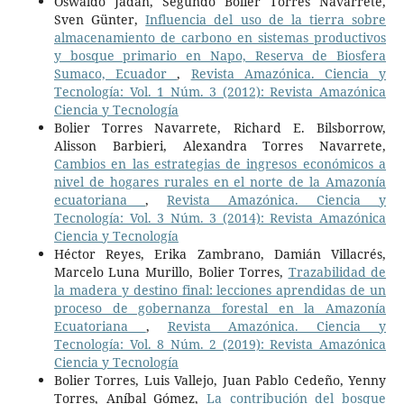
Oswaldo Jadán, Segundo Bolier Torres Navarrete,
Sven Günter,
Influencia del uso de la tierra sobre
almacenamiento de carbono en sistemas productivos
y bosque primario en Napo, Reserva de Biosfera
Sumaco, Ecuador
,
Revista Amazónica. Ciencia y
Tecnología: Vol. 1 Núm. 3 (2012): Revista Amazónica
Ciencia y Tecnología
Bolier Torres Navarrete, Richard E. Bilsborrow,
Alisson Barbieri, Alexandra Torres Navarrete,
Cambios en las estrategias de ingresos económicos a
nivel de hogares rurales en el norte de la Amazonía
ecuatoriana
,
Revista Amazónica. Ciencia y
Tecnología: Vol. 3 Núm. 3 (2014): Revista Amazónica
Ciencia y Tecnología
Héctor Reyes, Erika Zambrano, Damián Villacrés,
Marcelo Luna Murillo, Bolier Torres,
Trazabilidad de
la madera y destino final: lecciones aprendidas de un
proceso de gobernanza forestal en la Amazonía
Ecuatoriana
,
Revista Amazónica. Ciencia y
Tecnología: Vol. 8 Núm. 2 (2019): Revista Amazónica
Ciencia y Tecnología
Bolier Torres, Luis Vallejo, Juan Pablo Cedeño, Yenny
Torres, Aníbal Gómez,
La contribución del bosque